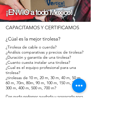
¡ENVIO a todo Mexico!
CAPACITAMOS Y CERTIFICAMOS
¿Cúal es la mejor tirolesa?
¿Tirolesa de cable o cuerda?
¿Análisis comparativas y precios de tirolesa?
¿Duración y garantía de una tirolesa?
¿Cuanto cuesta instalar una tirolesa?
¿Cual es el equipo profesional para una
tirolesa?
¿tirolesas de 10 m, 20 m, 30 m, 40 m, 50 m
60 m, 70m, 80m, 90 m, 100 m, 150 m, 200 m,
300 m, 400 m, 500 m, 700 m?
Con gusto podemos ayudarte y asesorarte para
entender cada unos de los detalles que implica
construir, diseñar, instalar, operar y desarrollar
el planeamiento de un parque de aventura donde
puedas ofrecer e incluir todos los servicios de