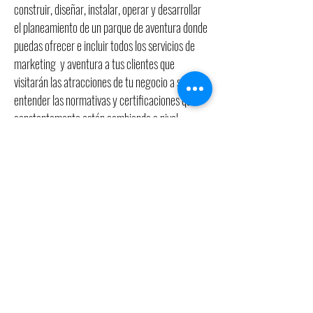
construir, diseñar, instalar, operar y desarrollar
el planeamiento de un parque de aventura donde
puedas ofrecer e incluir todos los servicios de
marketing y aventura a tus clientes que
visitarán las atracciones de tu negocio a si como
entender las normativas y certificaciones que
constantemente están cambiando a nivel
mundial y en méxico.
Te ofrecemos guías visuales, tutoriales y
capacitaciones de los deportes extremos mas
relevantes, así como el uso y patentes que las
contienen
¿Cúal es la mejor tirolesa?