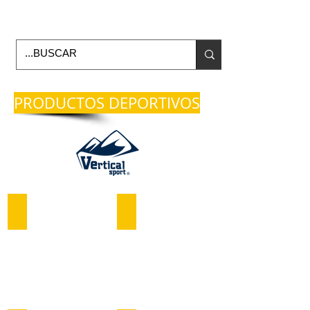
Horario de Oficina Lunes a viernes
9:00am -6:00pm
envios a todo Mexico
PRODUCTOS DEPORTIVOS
ARNES 5 PUNTOS
DESCENSOR ID
ARNES
DESCENSOR
PARA
ANTI
TRABAJO
PÁNICO
PETZL