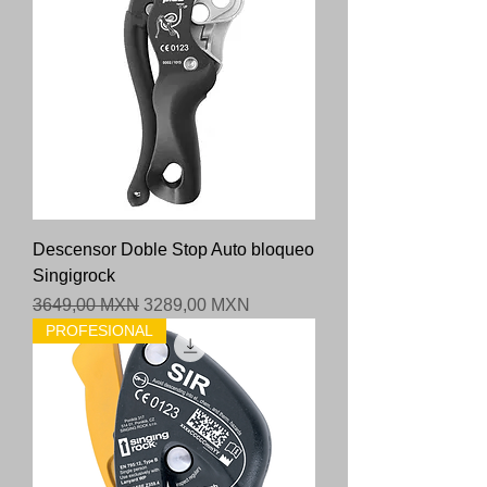
Descensor Doble Stop Auto bloqueo
Singigrock
Precio
Precio de oferta
3649,00 MXN
3289,00 MXN
PROFESIONAL