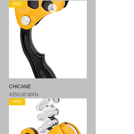
PRO
CHICANE
Precio
4359,00 MXN
PRO