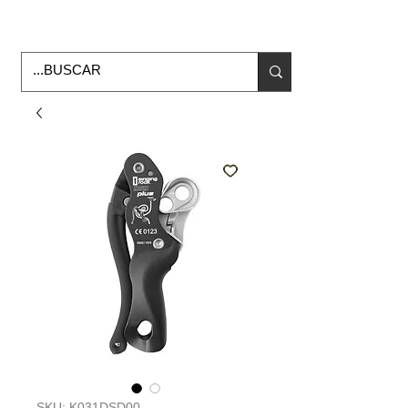
Horario de Oficina Lunes a viernes
9:00am -6:00pm
envios a todo Mexico
SKU: K031DSD00