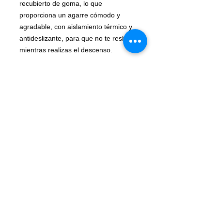
recubierto de goma, lo que
proporciona un agarre cómodo y
agradable, con aislamiento térmico y
antideslizante, para que no te resbale
mientras realizas el descenso.
Todas las partes del descendedor
que están en contacto con la cuerda
están fabricadas en acero inoxidable,
lo que garantiza un desgaste menor.
Por otro lado, el descendedor lleva
integrado un indicador de desgaste.
El descendedor Singing Rock Stop
Plus cumple con las normativas
europeas CE 0123 y EN 12841 Tipo
C: 2006.
Se recomienda su uso para rescates,