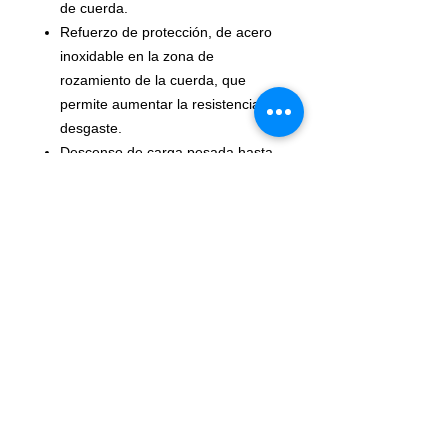
de cuerda.
Refuerzo de protección, de acero
inoxidable en la zona de
rozamiento de la cuerda, que
permite aumentar la resistencia al
desgaste.
Descenso de carga pesada hasta
280 kg.
Compatibilidad de la cuerda: de
12,5 a 13 mm de diámetro.
Disponible en dos colores: rojo y
negro.
Características
Materiales: aluminio, acero y
poliamida
Peso: 600 g
Carga máxima para una persona:
hasta 150 kg (más información en
la ficha técnica y en los consejos