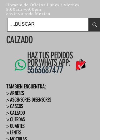
Horario de Oficina Lunes a viernes
9:00am -6:00pm
envios a todo Mexico
CALZADO
HAZ TUS PEDIDOS
POR WHATS APP:
5563687477
TAMBIEN ENCUENTRA:
> ARNÉSES
> ASCENSORES-DESENSORES
> CASCOS
> CALZADO
> CUERDAS
> GUANTES
> LENTES
> MOCHILAS