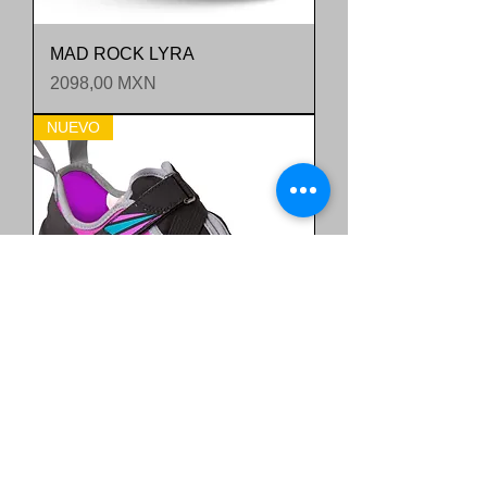
MAD ROCK LYRA
Precio
2098,00 MXN
NUEVO
MAD ROCK LOTUS
Precio
2595,00 MXN