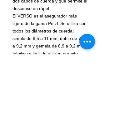
dos cabos de cuerda y que permite el
descenso en rápel
El VERSO es el asegurador más
ligero de la gama Petzl. Se utiliza con
todos los diámetros de cuerda:
simple de 8,5 a 11 mm, doble de 7,1
a 9,2 mm y gemela de 6,9 a 9,2 mm.
Intuitivo y fácil de utilizar, permite
asegurar a un escalador y realizar
descensos en rápel. El diseño
específico del paso de la cuerda
facilita la circulación de la cuerda en
el aparato, protegiendo del desgaste.
VERTICAL-SPORT.COM