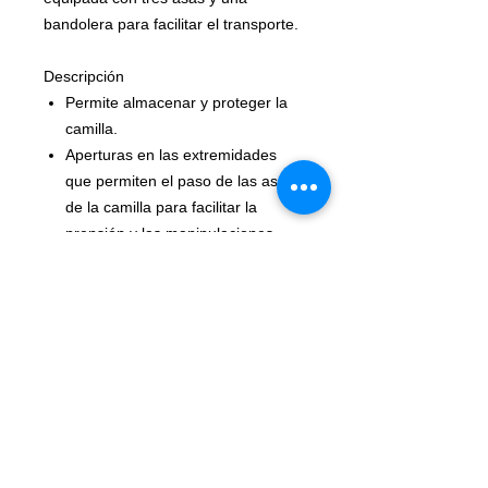
bandolera para facilitar el transporte.
Descripción
Permite almacenar y proteger la
camilla.
Aperturas en las extremidades
que permiten el paso de las asas
de la camilla para facilitar la
prensión y las manipulaciones.
Cierre de velcro.
Tres asas de cinta y una
bandolera regulable que permiten
transportar fácilmente la camilla.
Características
Materiales: poliuretano
termoplástico (TPU)
Peso: 1860 g
Referencias