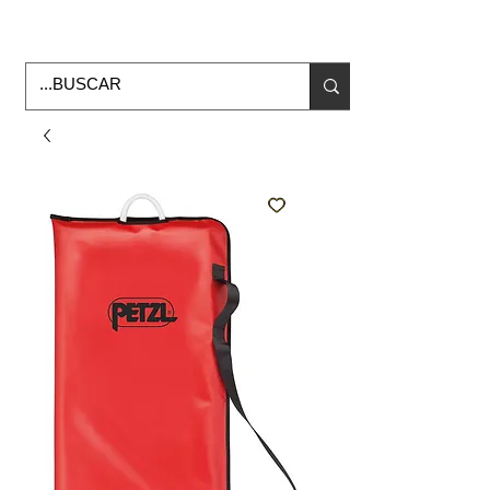
Horario de Oficina Lunes a viernes
9:00am -6:00pm
envios a todo Mexico