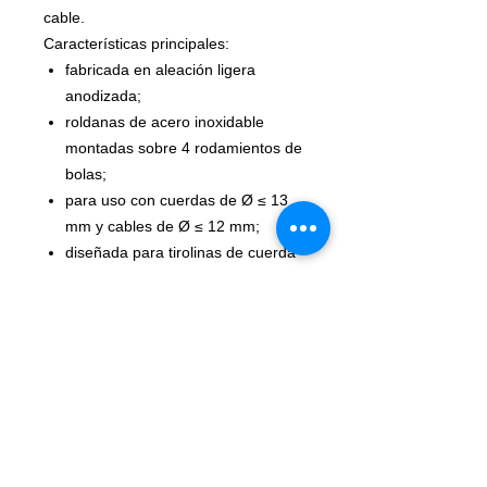
cable.
Características principales:
fabricada en aleación ligera
anodizada;
roldanas de acero inoxidable
montadas sobre 4 rodamientos de
bolas;
para uso con cuerdas de Ø ≤ 13
mm y cables de Ø ≤ 12 mm;
diseñada para tirolinas de cuerda
o cable y por lo tanto
especialmente indicada para uso
en los parques de aventura;
permite la inserción de tres
conectores en el orificio inferior.
gris Climbing tecnology