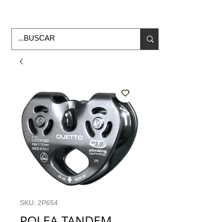
Horario de Oficina Lunes a viernes
9:00am -6:00pm
envios a todo Mexico
SKU: 2P654
POLEA TANDEM