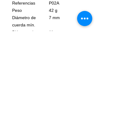
Referencias
P02A
Peso
42 g
Diámetro de
7 mm
cuerda mín.
Diámetro de
11 mm
cuerda máx.
Tipo de roldana
cojinetes
autolubricantes
Diámetro de la
25 mm
roldana
Rendimiento
71 %
Carga de trabajo
en un cabo: 2 kN
Carga de trabajo
4 kN
Carga de rotura
15 kN
Garantía
3 Años
Pack
1