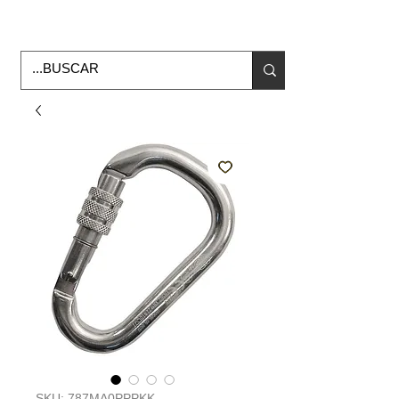
Horario de Oficina Lunes a viernes
9:00am -6:00pm
envios a todo Mexico
SKU: 787MA0PPPKK