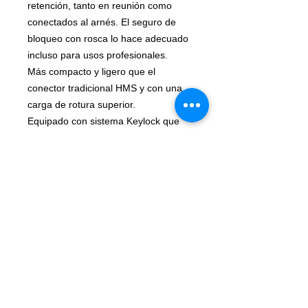
retención, tanto en reunión como
conectados al arnés. El seguro de
bloqueo con rosca lo hace adecuado
incluso para usos profesionales.
Más compacto y ligero que el
conector tradicional HMS y con una
carga de rotura superior.
Equipado con sistema Keylock que
evita cualquier enganche con la
cuerda y en el espit.
Producto de alta calidad
completamente desarrollado y
realizado en Italia.
Testado pieza por pieza.