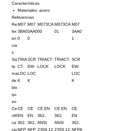
Características
Materiales: acero
Referencias
Re
M07
M07
M073CA
M073CA
M07
fer
3BA0
3AA0
00
01
3AA0
en
0
0
1
cia
s
Sis
TRIA
SCR
TRIACT-
TRIACT-
SCR
te
CT-
EW-
LOCK
LOCK
EW-
ma
LOC
LOC
LOC
de
K
K
K
blo
qu
eo
Ce
CE
CE
CE EN
CE EN
CE
rtifi
EN
EN
362,
362,
EN
ca
362,
362,
ANSI
ANSI
362,
cio
NFP
NFP
Z359.12,
Z359.12,
NFPA