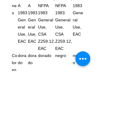
ne
A
A
NFPA
NFPA
1983
s
1983
1983
1983
1983
Gene
Gen
Gen
General
General
ral
eral
eral
Use,
Use,
Use,
Use,
Use,
CSA
CSA
EAC
EAC
EAC
Z259.12,
Z259.12,
EAC
EAC
Co
dora
dora
dorado
negro
negr
lor
do
do
o
es
Re
45
45
45 kN
45 kN
45
sis
kN
kN
kN
ten
cia
eje
ma
yor
Re
16
16
16 kN
16 kN
16