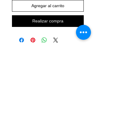
Agregar al carrito
Realizar compra
VERTICAL-SPORT.COM
CONTACTO:
5563687477
AVISO DE PRIVACIDAD
QUIENES SOMOS
CALLE DONCELES # 88 2DO PISO DESPACHO 308
COLONIA. CENTRO DEL CUAUHTÉMOC CP 06000
RFC POSH800822C78