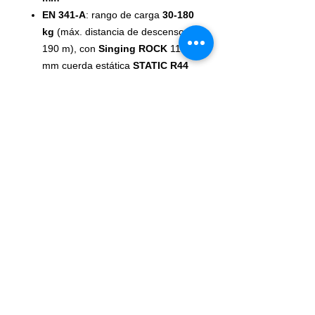
EN 341-A
: rango de carga
30-180
kg
(máx. distancia de descenso
190 m), con
Singing ROCK
11
mm cuerda estática
STATIC R44
11.0
EN 795-B
: para una persona,
exclusivamente con
Cordón
WP
ANSI/ASSE Z359.4-2013:
uso
de una persona (59-141 kg, 130-
310 lb) con cuerda estática de 11
mm
Col
cuerpo negro, palanca amarilla
or
Pe
365 g (12,9 oz)
so