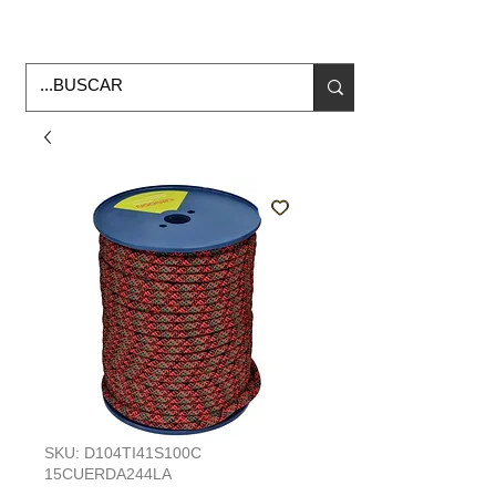
Horario de Oficina Lunes a viernes
9:00am -6:00pm
envios a todo Mexico
SKU: D104TI41S100C
15CUERDA244LA