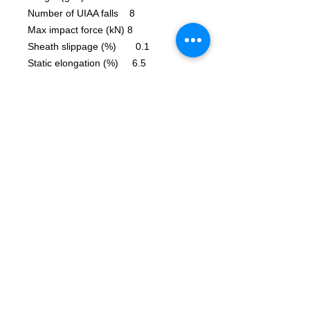
Number of UIAA falls 8
Max impact force (kN) 8
Sheath slippage (%) 0.1
Static elongation (%) 6.5
Dynamic elongation (%) 35
Knotability 1
EN 892 yes
CE 1019 yes
VERTICAL-SPORT.COM
CONTACTO:
5563687477
AVISO DE PRIVACIDAD
QUIENES SOMOS