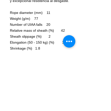
y excepcional resistencia al desgaste.
Rope diameter (mm) 11
Weight (g/m) 77
Number of UIAA falls 20
Relative mass of sheath (%) 42
Sheath slippage (%) 2
Elongation (50 - 150 kg) (%) 3.3
Shrinkage (%) 1.8
Tenacity (kN) 34
Min. tenacity with knots (kN) 19
Used material PA
Type A
CE 1019 yes
EN 1891 yes