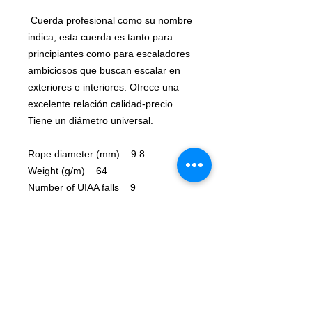
Cuerda profesional como su nombre
indica, esta cuerda es tanto para
principiantes como para escaladores
ambiciosos que buscan escalar en
exteriores e interiores. Ofrece una
excelente relación calidad-precio.
Tiene un diámetro universal.
Rope diameter (mm) 9.8
Weight (g/m) 64
Number of UIAA falls 9
Max impact force (kN) 7.4
Sheath slippage (%) 0.05
Static elongation (%) 7.9
Dynamic elongation (%) 35
Knotability 0.9
EN 892 yes
CE 1019 yes