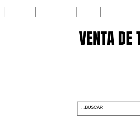
EQUIPO TIROLESA
TUTORIALES
ROPA
PROYECTOS
Blog
ELEMTO DE AM
VENTA DE 
VENTA DE 
TELEFONOS
5536335042
PEDIDOS
Infoverticals
Horario de Oficina Lunes a viernes 9:00a
envios a todo Mexico