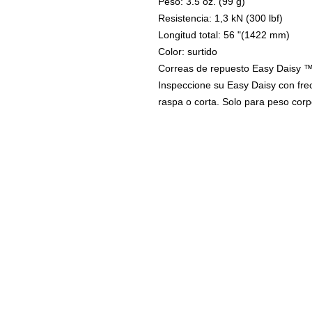
Peso: 3.5 oz. (99 g)
Resistencia: 1,3 kN (300 lbf)
Longitud total: 56 "(1422 mm)
Color: surtido
Correas de repuesto Easy Daisy 
Inspeccione su Easy Daisy con frec
raspa o corta. Solo para peso corp
VERTICAL-SPORT.COM
CONTACTO: 5563687477
AVISO DE PRIVACIDAD
QUIENES SOMOS