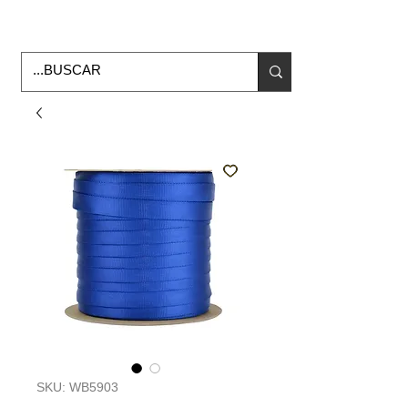
Horario de Oficina Lunes a viernes
9:00am -6:00pm
envios a todo Mexico
SKU: WB5903