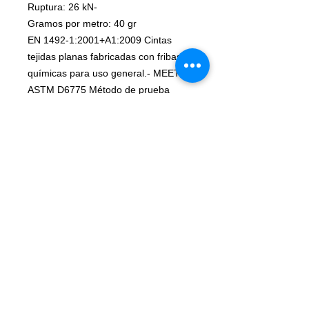
Ruptura: 26 kN-
Gramos por metro: 40 gr
EN 1492-1:2001+A1:2009 Cintas
tejidas planas fabricadas con fribas
químicas para uso general.- MEETS
ASTM D6775 Método de prueba
estándar para resistencia a la rotura
y elongación de correas textiles,
cintas y material trenzado.- MEETS
ASTM G-154-A Método para la
exposición ultravioleta (UV) de
materiales no metálicos.
Resistencia UV: > 150- Resistencia a
los ácidos minerales y orgánicos-
Elevado punto de fusión (275° C)-
Baja Elongación: 3%***