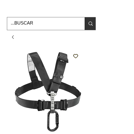
Horario de Oficina Lunes a viernes
9:00am -6:00pm
envios a todo Mexico