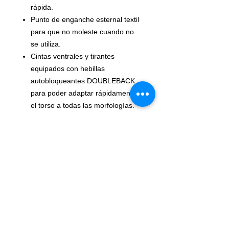
rápida.
Punto de enganche esternal textil
para que no moleste cuando no
se utiliza.
Cintas ventrales y tirantes
equipados con hebillas
autobloqueantes DOUBLEBACK
para poder adaptar rápidamente
el torso a todas las morfologías.
Características
Punto de enganche esternal:
conexión del sistema anticaídas
Contorno de pecho: 145 cm
máximo
Peso: 495 g
Certificaciones: CE EN 361, CE
EN 12277 type D
Materiales: poliamida, poliéster y
aluminio