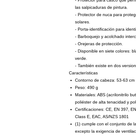
- Protector para casco que perm
las salpicaduras de pintura.
- Protector de nuca para proteger
solares.
- Porta-identificación para ident
- Barboquejo y acolchado inter
- Orejeras de protección.
- Disponible en siete colores: bl
verde.
- También existe en dos versione
Características
Contorno de cabeza: 53-63 cm
Peso: 490 g
Materiales: ABS (acrilonitrilo b
poliéster de alta tenacidad y pol
Certificaciones: CE, EN 397, E
Class E, EAC, AS/NZS 1801
(1) cumple con el conjunto de 
excepto la exigencia de ventilac