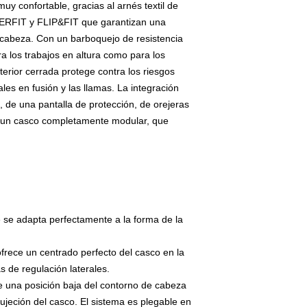
y confortable, gracias al arnés textil de
TERFIT y FLIP&FIT que garantizan una
a cabeza. Con un barboquejo de resistencia
a los trabajos en altura como para los
terior cerrada protege contra los riesgos
ales en fusión y las llamas. La integración
l, de una pantalla de protección, de orejeras
n un casco completamente modular, que
ue se adapta perfectamente a la forma de la
rece un centrado perfecto del casco en la
s de regulación laterales.
 una posición baja del contorno de cabeza
ujeción del casco. El sistema es plegable en