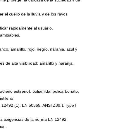
ite proteger la carcasa de la suciedad y de
 el cuello de la lluvia y de los rayos
ificar rápidamente al usuario.
cambiables.
anco, amarillo, rojo, negro, naranja, azul y
s de alta visibilidad: amarillo y naranja.
utadieno estireno), poliamida, policarbonato,
ietileno
N 12492 (1), EN 50365, ANSI Z89.1 Type I
las exigencias de la norma EN 12492,
ión.