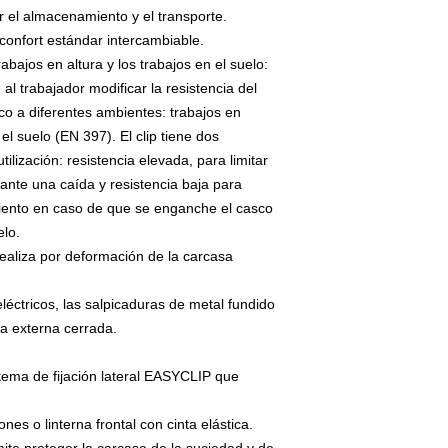
tar el almacenamiento y el transporte.
confort estándar intercambiable.
bajos en altura y los trabajos en el suelo:
l trabajador modificar la resistencia del
co a diferentes ambientes: trabajos en
el suelo (EN 397). El clip tiene dos
lización: resistencia elevada, para limitar
rante una caída y resistencia baja para
amiento en caso de que se enganche el casco
elo.
ealiza por deformación de la carcasa
eléctricos, las salpicaduras de metal fundido
sa externa cerrada.
stema de fijación lateral EASYCLIP que
iones o linterna frontal con cinta elástica.