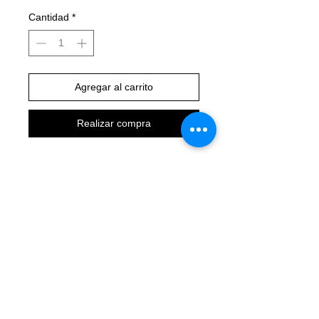
Cantidad
*
Agregar al carrito
Realizar compra
VERTICAL-SPORT.COM
CONTACTO:
5563687477
AVISO DE PRIVACIDAD
QUIENES SOMOS