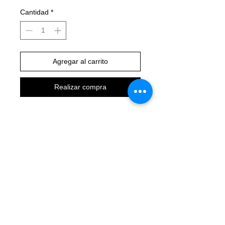
Cantidad
*
Agregar al carrito
Realizar compra
VERTICAL-SPORT.COM
CONTACTO:
5563687477
AVISO DE PRIVACIDAD
QUIENES SOMOS