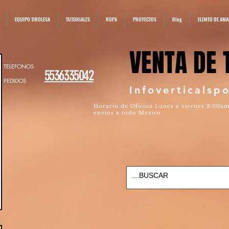
EQUIPO TIROLESA
TUTORIALES
ROPA
PROYECTOS
Blog
ELEMTO DE AM
VENTA DE 
VENTA DE 
TELEFONOS
5536335042
PEDIDOS
Infoverticals
Horario de Oficina Lunes a viernes 9:00a
envios a todo Mexico