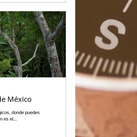
 de México
gicos, donde puedes
 es el...