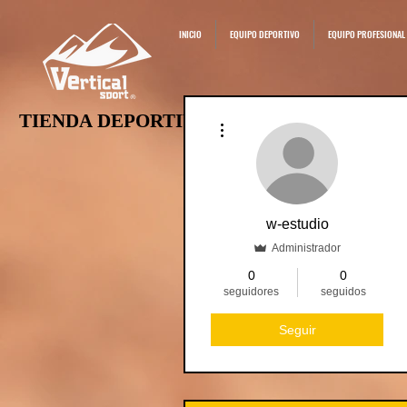
INICIO
EQUIPO DEPORTIVO
EQUIPO PROFESIONAL
TIENDA DEPORTIVA
TIENDA DEPORTIVA
Más acciones
5563687477
w-estudio
Administrador
0
0
seguidores
seguidos
Seguir