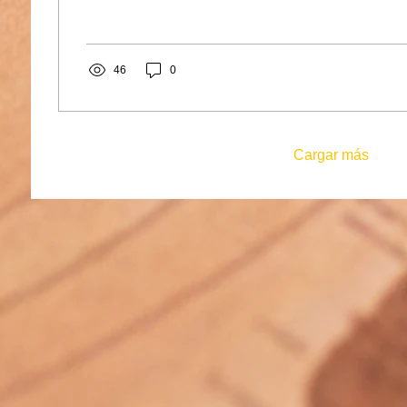
46
0
Cargar más