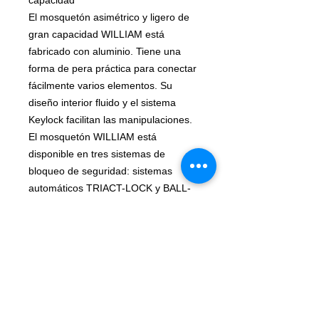
El mosquetón asimétrico y ligero de
gran capacidad WILLIAM está
fabricado con aluminio. Tiene una
forma de pera práctica para conectar
fácilmente varios elementos. Su
diseño interior fluido y el sistema
Keylock facilitan las manipulaciones.
El mosquetón WILLIAM está
disponible en tres sistemas de
bloqueo de seguridad: sistemas
automáticos TRIACT-LOCK y BALL-
LOCK y sistema manual SCREW-
LOCK. El WILLIAM se puede
combinar con la barra CAPTIV para
favorecer la solicitación del
mosquetón según el eje mayor,
limitar el riesgo de volteo y
solidarizarlo con el aparato.