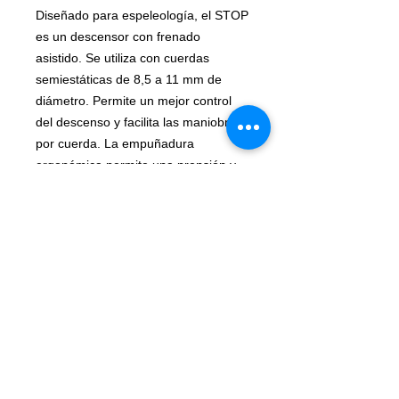
Diseñado para espeleología, el STOP
es un descensor con frenado
asistido. Se utiliza con cuerdas
semiestáticas de 8,5 a 11 mm de
diámetro. Permite un mejor control
del descenso y facilita las maniobras
por cuerda. La empuñadura
ergonómica permite una prensión y
utilización especialmente
confortables. Las zonas de
rozamiento, de acero inoxidable, le
aseguran una grandísima
durabilidad.
VERTICAL-SPORT.COM