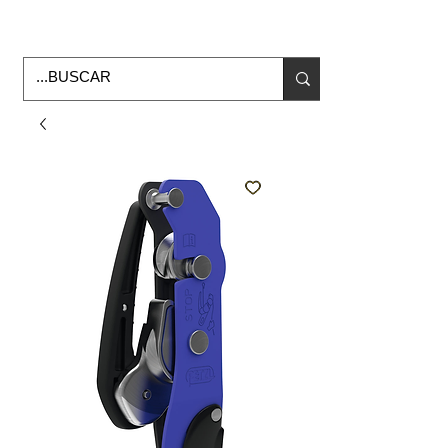
Horario de Oficina Lunes a viernes
9:00am -6:00pm
envios a todo Mexico