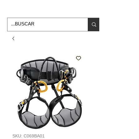
Horario de Oficina Lunes a viernes
9:00am -6:00pm
envios a todo Mexico
SKU: C069BA01