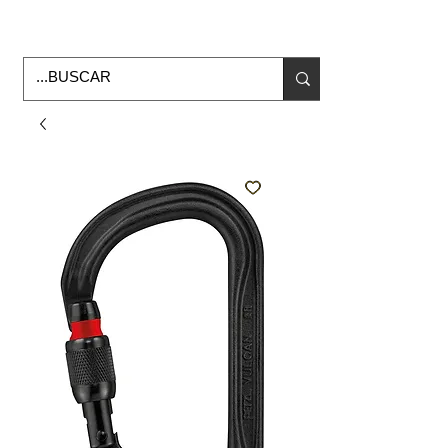
Horario de Oficina Lunes a viernes
9:00am -6:00pm
envios a todo Mexico