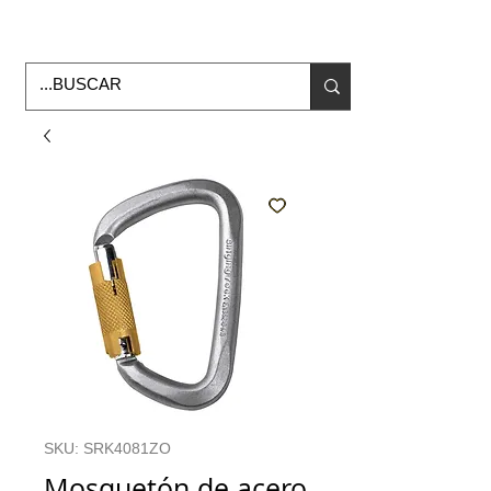
Horario de Oficina Lunes a viernes
9:00am -6:00pm
envios a todo Mexico
SKU: SRK4081ZO
Mosquetón de acero