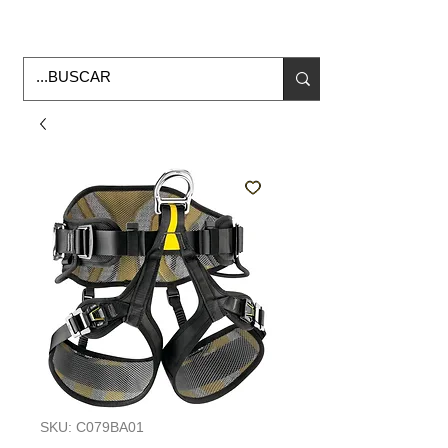
Horario de Oficina Lunes a viernes
9:00am -6:00pm
envios a todo Mexico
SKU: C079BA01