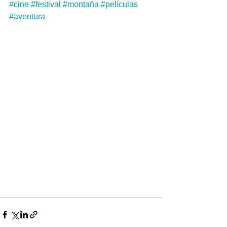
#cine
#festival
#montaña
#películas
#aventura